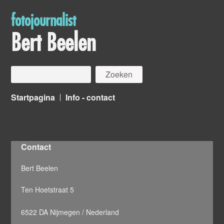
fotojournalist
Bert Beelen
Startpagina
Info - contact
Contact
Bert Beelen
Ten Hoetstraat 5
6522 DA Nijmegen / Nederland